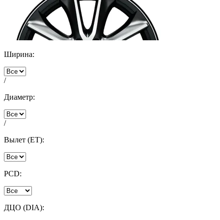
Ширина:
/
Диаметр:
/
Вылет (ET):
PCD:
ДЦО (DIA):