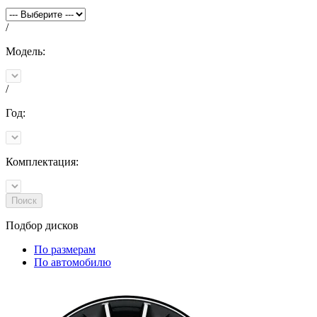
/
Модель:
/
Год:
Комплектация:
Поиск
Подбор
дисков
По размерам
По автомобилю