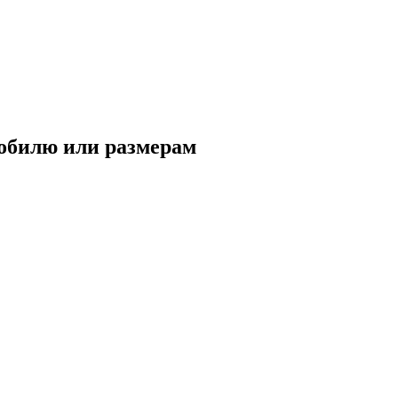
обилю
или
размерам