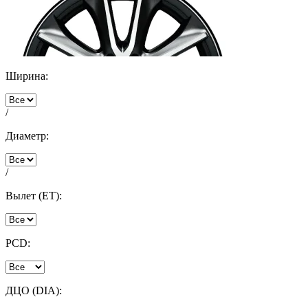
Ширина:
/
Диаметр:
/
Вылет (ET):
PCD:
ДЦО (DIA):