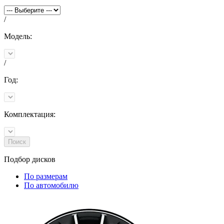
/
Модель:
/
Год:
Комплектация:
Поиск
Подбор
дисков
По размерам
По автомобилю