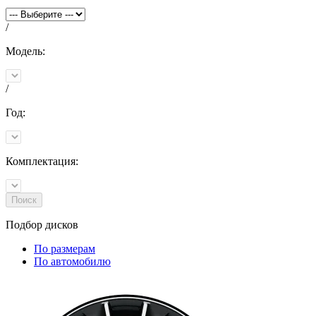
/
Модель:
/
Год:
Комплектация:
Поиск
Подбор
дисков
По размерам
По автомобилю