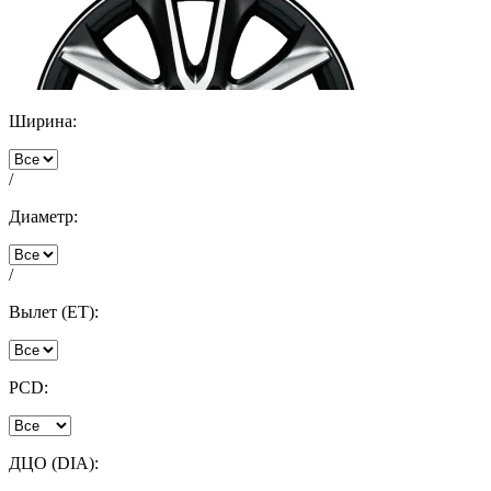
Ширина:
/
Диаметр:
/
Вылет (ET):
PCD:
ДЦО (DIA):