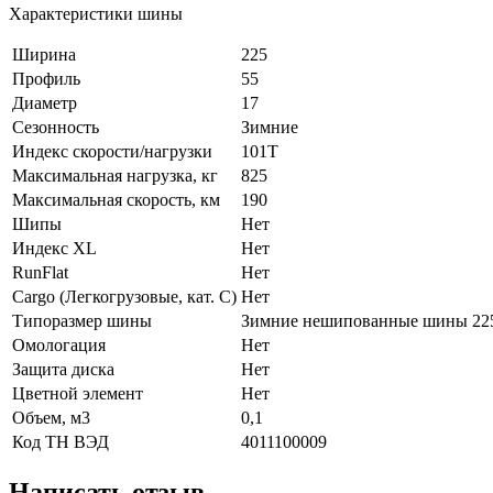
Характеристики шины
Ширина
225
Профиль
55
Диаметр
17
Сезонность
Зимние
Индекс скорости/нагрузки
101T
Максимальная нагрузка, кг
825
Максимальная скорость, км
190
Шипы
Нет
Индекс XL
Нет
RunFlat
Нет
Cargo (Легкогрузовые, кат. С)
Нет
Типоразмер шины
Зимние нешипованные шины 225
Омологация
Нет
Защита диска
Нет
Цветной элемент
Нет
Объем, м3
0,1
Код ТН ВЭД
4011100009
Написать отзыв