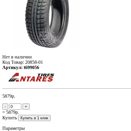
Нет в наличии
Код Товар: 20858-01
Артикул: t699056
5879р.
-
+
= 5879р.
Купить
Купить в 1 клик
Параметры