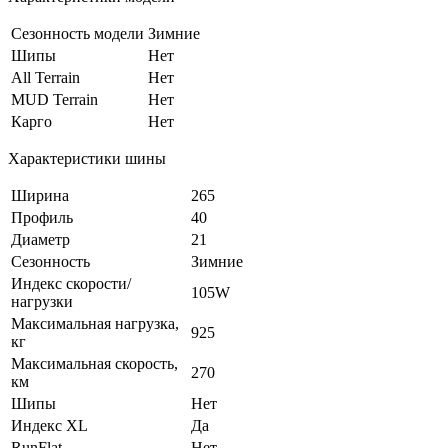
Сезонность модели
Зимние
Шипы
Нет
All Terrain
Нет
MUD Terrain
Нет
Карго
Нет
Характеристики шины
Ширина
265
Профиль
40
Диаметр
21
Сезонность
Зимние
Индекс скорости/
105W
нагрузки
Максимальная нагрузка,
925
кг
Максимальная скорость,
270
км
Шипы
Нет
Индекс XL
Да
RunFlat
Нет