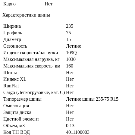
Карго
Нет
Характеристики шины
Ширина
235
Профиль
75
Диаметр
15
Сезонность
Летние
Индекс скорости/нагрузки
109Q
Максимальная нагрузка, кг
1030
Максимальная скорость, км
160
Шипы
Нет
Индекс XL
Нет
RunFlat
Нет
Cargo (Легкогрузовые, кат. С)
Нет
Типоразмер шины
Летние шины 235/75 R15
Омологация
Нет
Защита диска
Нет
Цветной элемент
Нет
Объем, м3
0.13
Код ТН ВЭД
4011100003