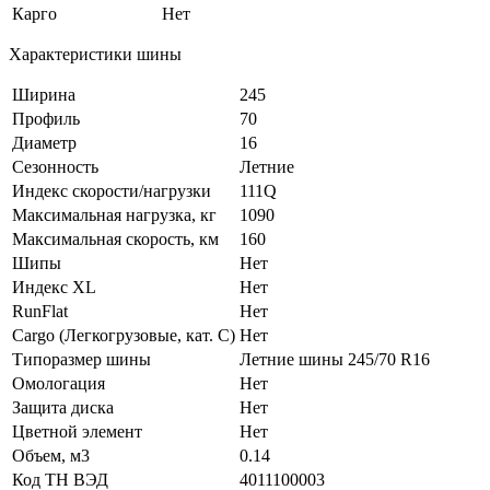
Карго
Нет
Характеристики шины
Ширина
245
Профиль
70
Диаметр
16
Сезонность
Летние
Индекс скорости/нагрузки
111Q
Максимальная нагрузка, кг
1090
Максимальная скорость, км
160
Шипы
Нет
Индекс XL
Нет
RunFlat
Нет
Cargo (Легкогрузовые, кат. С)
Нет
Типоразмер шины
Летние шины 245/70 R16
Омологация
Нет
Защита диска
Нет
Цветной элемент
Нет
Объем, м3
0.14
Код ТН ВЭД
4011100003