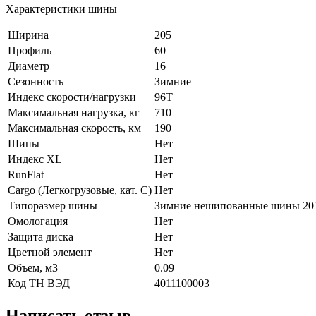
Характеристики шины
Ширина
205
Профиль
60
Диаметр
16
Сезонность
Зимние
Индекс скорости/нагрузки
96T
Максимальная нагрузка, кг
710
Максимальная скорость, км
190
Шипы
Нет
Индекс XL
Нет
RunFlat
Нет
Cargo (Легкогрузовые, кат. С)
Нет
Типоразмер шины
Зимние нешипованные шины 205
Омологация
Нет
Защита диска
Нет
Цветной элемент
Нет
Объем, м3
0.09
Код ТН ВЭД
4011100003
Написать отзыв