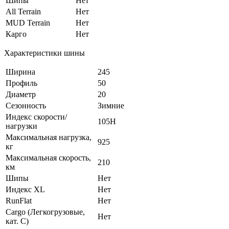
Шипы
Нет
All Terrain
Нет
MUD Terrain
Нет
Карго
Нет
Характеристики шины
Ширина
245
Профиль
50
Диаметр
20
Сезонность
Зимние
Индекс скорости/
105H
нагрузки
Максимальная нагрузка,
925
кг
Максимальная скорость,
210
км
Шипы
Нет
Индекс XL
Нет
RunFlat
Нет
Cargo (Легкогрузовые,
Нет
кат. С)