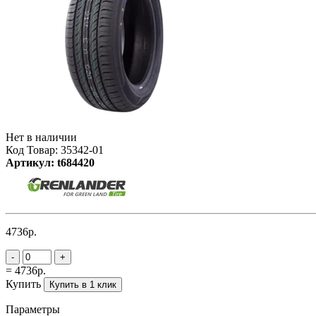
Нет в наличии
Код Товар: 35342-01
Артикул: t684420
4736р.
-
+
= 4736р.
Купить
Купить в 1 клик
Параметры