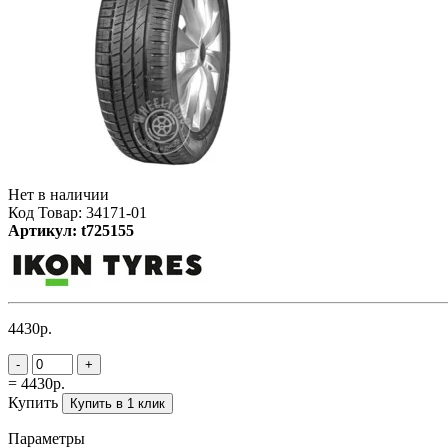
Нет в наличии
Код Товар: 34171-01
Артикул: t725155
4430р.
-
+
= 4430р.
Купить
Купить в 1 клик
Параметры