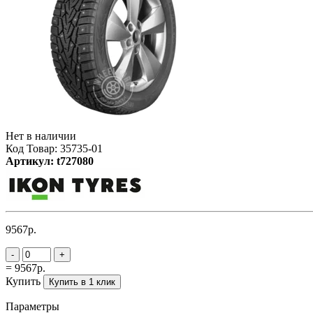
Нет в наличии
Код Товар: 35735-01
Артикул: t727080
9567р.
-
+
= 9567р.
Купить
Купить в 1 клик
Параметры