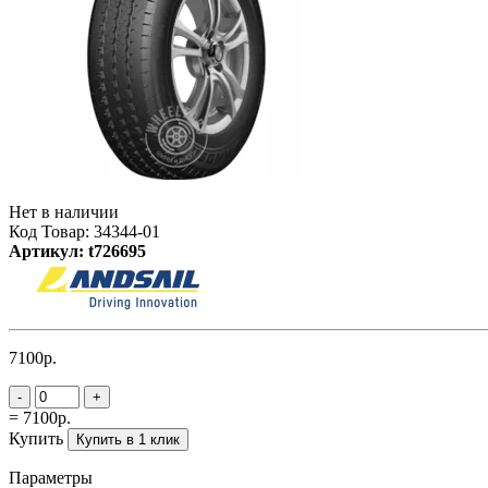
Нет в наличии
Код Товар: 34344-01
Артикул: t726695
7100р.
-
+
= 7100р.
Купить
Купить в 1 клик
Параметры