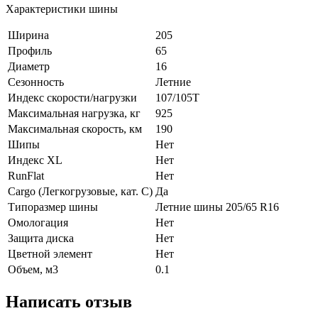
Характеристики шины
Ширина
205
Профиль
65
Диаметр
16
Сезонность
Летние
Индекс скорости/нагрузки
107/105T
Максимальная нагрузка, кг
925
Максимальная скорость, км
190
Шипы
Нет
Индекс XL
Нет
RunFlat
Нет
Cargo (Легкогрузовые, кат. С)
Да
Типоразмер шины
Летние шины 205/65 R16
Омологация
Нет
Защита диска
Нет
Цветной элемент
Нет
Объем, м3
0.1
Написать отзыв