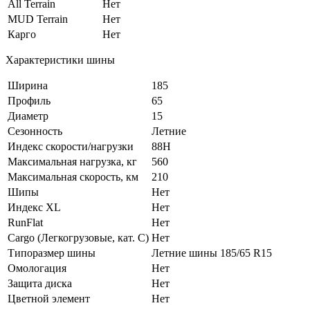
All Terrain
Нет
MUD Terrain
Нет
Карго
Нет
Характеристики шины
Ширина
185
Профиль
65
Диаметр
15
Сезонность
Летние
Индекс скорости/нагрузки
88H
Максимальная нагрузка, кг
560
Максимальная скорость, км
210
Шипы
Нет
Индекс XL
Нет
RunFlat
Нет
Cargo (Легкогрузовые, кат. С)
Нет
Типоразмер шины
Летние шины 185/65 R15
Омологация
Нет
Защита диска
Нет
Цветной элемент
Нет