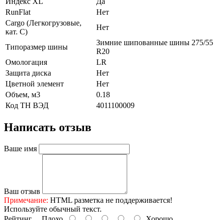
Индекс XL
Да
RunFlat
Нет
Cargo (Легкогрузовые,
Нет
кат. С)
Зимние шипованные шины 275/55
Типоразмер шины
R20
Омологация
LR
Защита диска
Нет
Цветной элемент
Нет
Объем, м3
0.18
Код ТН ВЭД
4011100009
Написать отзыв
Ваше имя
Ваш отзыв
Примечание:
HTML разметка не поддерживается!
Используйте обычный текст.
Рейтинг
Плохо
Хорошо