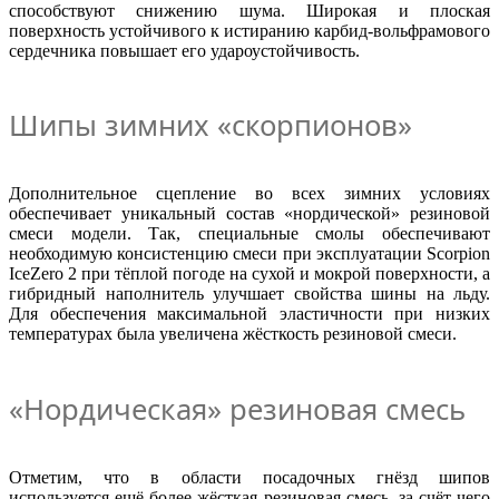
способствуют снижению шума. Широкая и плоская
поверхность устойчивого к истиранию карбид-вольфрамового
сердечника повышает его удароустойчивость.
Шипы зимних «скорпионов»
Дополнительное сцепление во всех зимних условиях
обеспечивает уникальный состав «нордической» резиновой
смеси модели. Так, специальные смолы обеспечивают
необходимую консистенцию смеси при эксплуатации Scorpion
IceZero 2 при тёплой погоде на сухой и мокрой поверхности, а
гибридный наполнитель улучшает свойства шины на льду.
Для обеспечения максимальной эластичности при низких
температурах была увеличена жёсткость резиновой смеси.
«Нордическая» резиновая смесь
Отметим, что в области посадочных гнёзд шипов
используется ещё более жёсткая резиновая смесь, за счёт чего