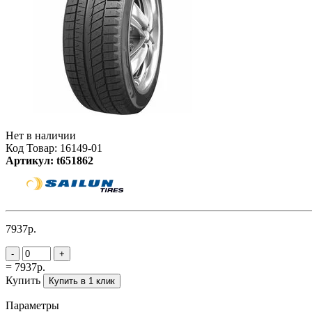
Нет в наличии
Код Товар: 16149-01
Артикул: t651862
7937р.
-
+
= 7937р.
Купить
Купить в 1 клик
Параметры