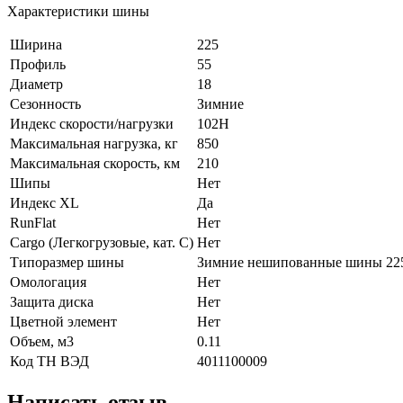
Характеристики шины
Ширина
225
Профиль
55
Диаметр
18
Сезонность
Зимние
Индекс скорости/нагрузки
102H
Максимальная нагрузка, кг
850
Максимальная скорость, км
210
Шипы
Нет
Индекс XL
Да
RunFlat
Нет
Cargo (Легкогрузовые, кат. С)
Нет
Типоразмер шины
Зимние нешипованные шины 225
Омологация
Нет
Защита диска
Нет
Цветной элемент
Нет
Объем, м3
0.11
Код ТН ВЭД
4011100009
Написать отзыв