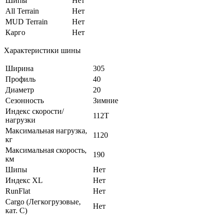
Шипы
Нет
All Terrain
Нет
MUD Terrain
Нет
Карго
Нет
Характеристики шины
Ширина
305
Профиль
40
Диаметр
20
Сезонность
Зимние
Индекс скорости/
112T
нагрузки
Максимальная нагрузка,
1120
кг
Максимальная скорость,
190
км
Шипы
Нет
Индекс XL
Нет
RunFlat
Нет
Cargo (Легкогрузовые,
Нет
кат. С)