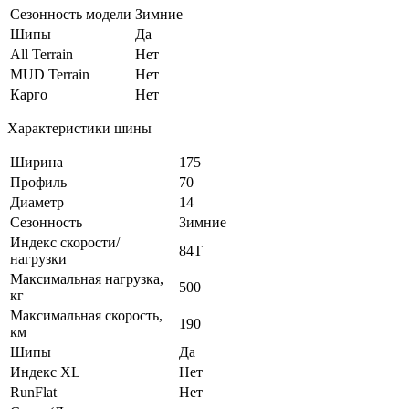
Сезонность модели
Зимние
Шипы
Да
All Terrain
Нет
MUD Terrain
Нет
Карго
Нет
Характеристики шины
Ширина
175
Профиль
70
Диаметр
14
Сезонность
Зимние
Индекс скорости/
84T
нагрузки
Максимальная нагрузка,
500
кг
Максимальная скорость,
190
км
Шипы
Да
Индекс XL
Нет
RunFlat
Нет