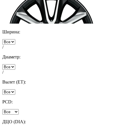
Ширина:
/
Диаметр:
/
Вылет (ET):
PCD:
ДЦО (DIA):