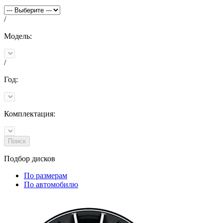
/
Модель:
/
Год:
Комплектация:
Поиск
Подбор
дисков
По размерам
По автомобилю