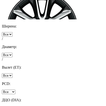
Ширина:
/
Диаметр:
/
Вылет (ET):
PCD:
ДЦО (DIA):