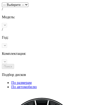
/
Модель:
/
Год:
Комплектация:
Поиск
Подбор
дисков
По размерам
По автомобилю