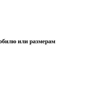
обилю
или
размерам