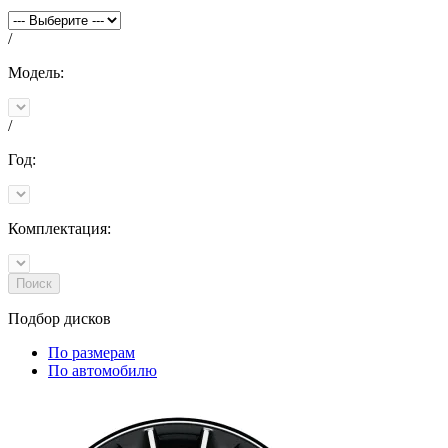
/
Модель:
/
Год:
Комплектация:
Поиск
Подбор
дисков
По размерам
По автомобилю