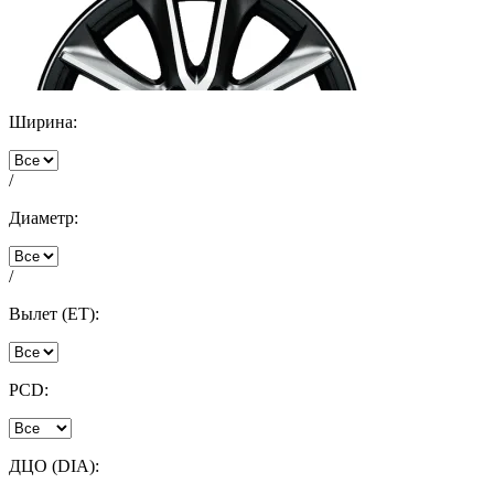
Ширина:
/
Диаметр:
/
Вылет (ET):
PCD:
ДЦО (DIA):