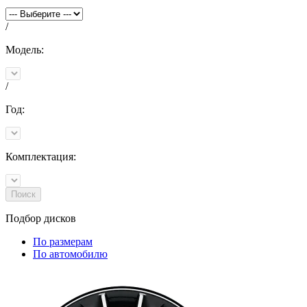
/
Модель:
/
Год:
Комплектация:
Поиск
Подбор
дисков
По размерам
По автомобилю