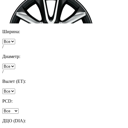
Ширина:
/
Диаметр:
/
Вылет (ET):
PCD:
ДЦО (DIA):