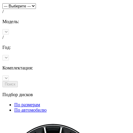
/
Модель:
/
Год:
Комплектация:
Поиск
Подбор
дисков
По размерам
По автомобилю