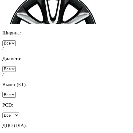
Ширина:
/
Диаметр:
/
Вылет (ET):
PCD:
ДЦО (DIA):