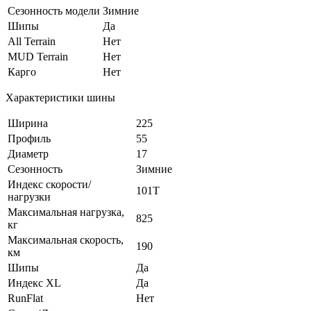
Сезонность модели
Зимние
Шипы
Да
All Terrain
Нет
MUD Terrain
Нет
Карго
Нет
Характеристики шины
Ширина
225
Профиль
55
Диаметр
17
Сезонность
Зимние
Индекс скорости/
101T
нагрузки
Максимальная нагрузка,
825
кг
Максимальная скорость,
190
км
Шипы
Да
Индекс XL
Да
RunFlat
Нет